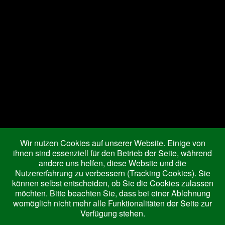
Joomla Gallery
makes it better. Balbooa.com
Aktuelle Seite:
Startseite
Wohnung IV
Ferienwohnungen
Wohnung I
Wohnung IV
Preise
Wir nutzen Cookies auf unserer Website. Einige von
Ausflugsziele
ihnen sind essenziell für den Betrieb der Seite, während
andere uns helfen, diese Website und die
Königscard
Nutzererfahrung zu verbessern (Tracking Cookies). Sie
Freizeitmöglichkeiten
können selbst entscheiden, ob Sie die Cookies zulassen
Ausflugsziele
möchten. Bitte beachten Sie, dass bei einer Ablehnung
womöglich nicht mehr alle Funktionalitäten der Seite zur
Verfügung stehen.