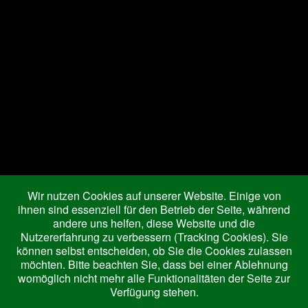
Joomla Gallery
makes it better. Balbooa.com
Aktuelle Seite:
Startseite
Wohnung IV
Ferienwohnungen
Wohnung I
Wohnung IV
Preise
Wir nutzen Cookies auf unserer Website. Einige von
Ausflugsziele
ihnen sind essenziell für den Betrieb der Seite, während
andere uns helfen, diese Website und die
Königscard
Nutzererfahrung zu verbessern (Tracking Cookies). Sie
Freizeitmöglichkeiten
können selbst entscheiden, ob Sie die Cookies zulassen
Ausflugsziele
möchten. Bitte beachten Sie, dass bei einer Ablehnung
womöglich nicht mehr alle Funktionalitäten der Seite zur
Verfügung stehen.