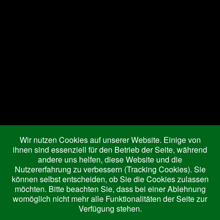
Joomla Gallery
makes it better. Balbooa.com
Aktuelle Seite:
Startseite
Wohnung IV
Ferienwohnungen
Wohnung I
Wohnung IV
Preise
Wir nutzen Cookies auf unserer Website. Einige von
Ausflugsziele
ihnen sind essenziell für den Betrieb der Seite, während
andere uns helfen, diese Website und die
Königscard
Nutzererfahrung zu verbessern (Tracking Cookies). Sie
Freizeitmöglichkeiten
können selbst entscheiden, ob Sie die Cookies zulassen
Ausflugsziele
möchten. Bitte beachten Sie, dass bei einer Ablehnung
womöglich nicht mehr alle Funktionalitäten der Seite zur
Verfügung stehen.